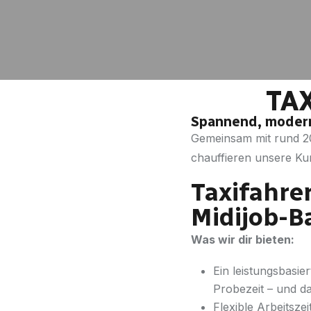
TA
Spannend, modern 
Gemeinsam mit rund 20
chauffieren unsere K
Taxifahrer
Midijob-Ba
Was wir dir bieten:
Ein leistungsbasie
Probezeit – und d
Flexible Arbeitsze