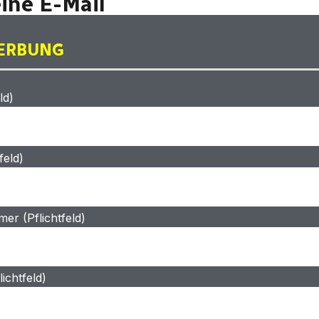
ine E-Mail
ERBUNG
ld)
feld)
er (Pflichtfeld)
ichtfeld)