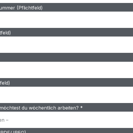
mmer (Pflichtfeld)
tfeld)
feld)
 möchtest du wöchentlich arbeiten? *
 (PDF/JPEG)